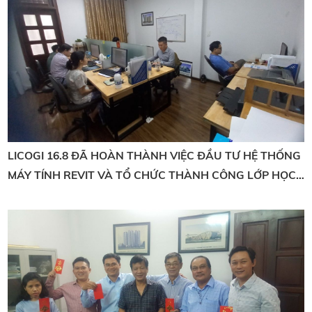
LICOGI 16.8 ĐÃ HOÀN THÀNH VIỆC ĐẦU TƯ HỆ THỐNG
MÁY TÍNH REVIT VÀ TỔ CHỨC THÀNH CÔNG LỚP HỌC,
THỰC HÀNH REVIT, BIM TẠI CÔNG TY