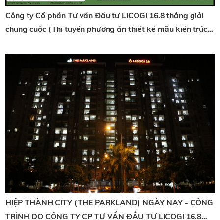
Công ty Cổ phần Tư vấn Đầu tư LICOGI 16.8 thắng giải
chung cuộc (Thi tuyển phương án thiết kế mẫu kiến trúc
nhà ở xã hội Tỉnh Bà Rịa Vũng Tàu.)
HIỆP THÀNH CITY (THE PARKLAND) NGÀY NAY - CÔNG
TRÌNH DO CÔNG TY CP TƯ VẤN ĐẦU TƯ LICOGI 16.8