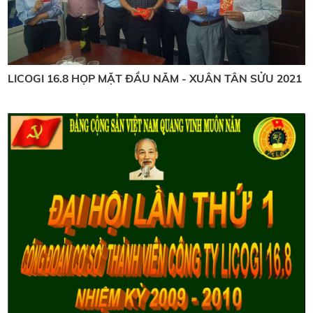
LICOGI 16.8 HỌP MẶT ĐẦU NĂM - XUÂN TÂN SỬU 2021