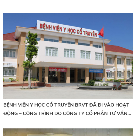
THIẾT KẾ
BỆNH VIỆN Y HỌC CỔ TRUYỀN BRVT ĐÃ ĐI VÀO HOẠT
ĐỘNG – CÔNG TRÌNH DO CÔNG TY CỔ PHẦN TƯ VẤN
ĐẦU TƯ LICOGI 16.8 THIẾT KẾ