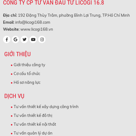
CÔNG TY CP TƯ VẤN ĐẦU TƯ LICOGI 16.8
Địa chỉ:
192 Đặng Thùy Trâm, phường Bình Lợi Trung, TP.Hồ Chí Minh
Email:
info@licogi168.com
Website:
www.licogi168.vn
GIỚI THIỆU
Giới thiệu công ty
Cơ cấu tổ chức
Hồ sơ năng lực
DỊCH VỤ
Tư vấn thiết kế xây dựng công trình
Tư vấn thiết kế đô thị
Tư vấn thiết kế nội thất
Tư vấn quản lý dự án