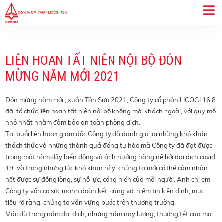
LIÊN HOAN TẤT NIÊN NỘI BỘ ĐÓN
MỪNG NĂM MỚI 2021
Đón mừng năm mới , xuân Tân Sửu 2021, Công ty cổ phần LICOGI 16.8
đã tổ chức liên hoan tất niên nội bộ không mời khách ngoài, với quy mô
nhỏ nhất nhằm đảm bảo an toàn phòng dịch.
Tại buổi liên hoan giám đốc Công ty đã đánh giá lại những khó khăn
thách thức và những thành quả đáng tự hào mà Công ty đã đạt được
trong một năm đầy biến động và ảnh hưởng nặng nề bởi đại dịch covid
19. Và trong những lúc khó khăn này, chúng ta mới có thể cảm nhận
hết được sự đồng lòng, sự nỗ lực, cống hiến của mỗi người. Anh chị em
Công ty vốn có sức mạnh đoàn kết, cùng với niềm tin kiên định, mục
tiêu rõ ràng, chúng ta vẫn vững bước trên thương trường.
Mặc dù trong năm đại dịch, nhưng năm nay lương, thưởng tết của mọi