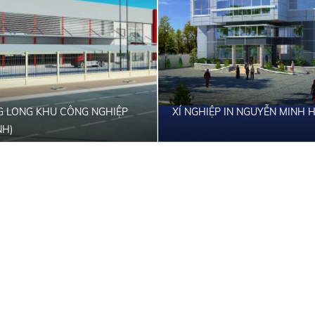
G LONG KHU CÔNG NGHIỆP
XÍ NGHIỆP IN NGUYỄN MINH
NH)