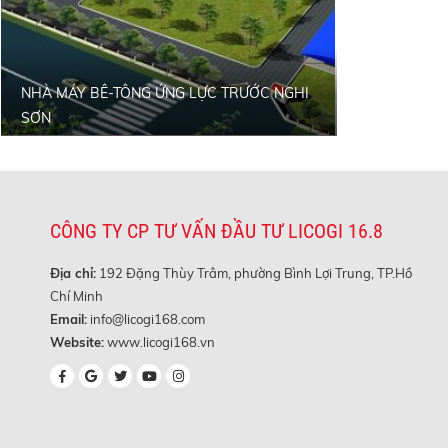
NHÀ MÁY BÊ-TÔNG ỨNG LỰC TRƯỚC NGHI
SƠN
CÔNG TY CP TƯ VẤN ĐẦU TƯ LICOGI 16.8
Địa chỉ:
192 Đặng Thùy Trâm, phường Bình Lợi Trung, TP.Hồ
Chí Minh
Email:
info@licogi168.com
Website:
www.licogi168.vn