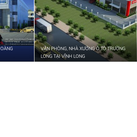
 HOÀNG
VĂN PHÒNG, NHÀ XƯỞNG Ô TÔ TRƯỜNG
LONG TẠI VĨNH LONG