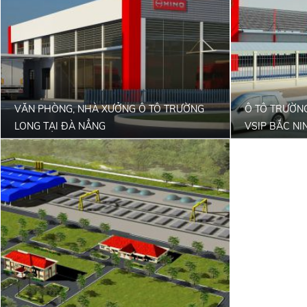
VĂN PHÒNG, NHÀ XƯỞNG Ô TÔ TRƯỜNG
Ô TÔ TRƯỜN
LONG TẠI ĐÀ NẲNG
VSIP BẮC NI