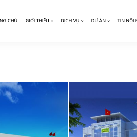
NG CHỦ
GIỚI THIỆU
DỊCH VỤ
DỰ ÁN
TIN NỘI 