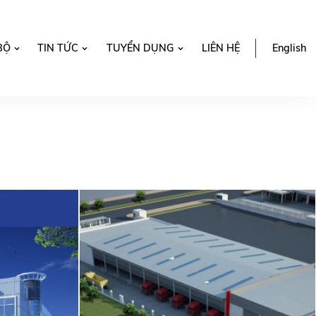
BỘ
TIN TỨC
TUYỂN DỤNG
LIÊN HỆ
English