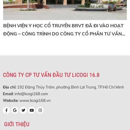
BỆNH VIỆN Y HỌC CỔ TRUYỀN BRVT ĐÃ ĐI VÀO HOẠT
ĐỘNG – CÔNG TRÌNH DO CÔNG TY CỔ PHẦN TƯ VẤN
ĐẦU TƯ LICOGI 16.8 THIẾT KẾ
CÔNG TY CP TƯ VẤN ĐẦU TƯ LICOGI 16.8
Địa chỉ:
192 Đặng Thùy Trâm, phường Bình Lợi Trung, TP.Hồ Chí Minh
Email:
info@licogi168.com
Website:
www.licogi168.vn
GIỚI THIỆU