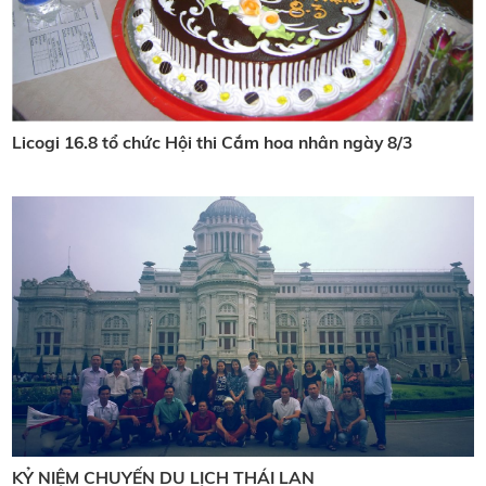
Licogi 16.8 tổ chức Hội thi Cắm hoa nhân ngày 8/3
KỶ NIỆM CHUYẾN DU LỊCH THÁI LAN