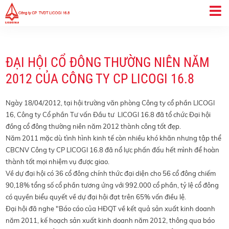
ĐẠI HỘI CỔ ĐÔNG THƯỜNG NIÊN NĂM
2012 CỦA CÔNG TY CP LICOGI 16.8
Ngày 18/04/2012, tại hội trường văn phòng Công ty cổ phần LICOGI
16, Công ty Cổ phần Tư vấn Đầu tư LICOGI 16.8 đã tổ chức Đại hội
đồng cổ đông thường niên năm 2012 thành công tốt đẹp.
Năm 2011 mặc dù tình hình kinh tế còn nhiều khó khăn nhưng tập thể
CBCNV Công ty CP LICOGI 16.8 đã nổ lực phấn đấu hết mình để hoàn
thành tốt mọi nhiệm vụ được giao.
Về dự đại hội có 36 cổ đông chính thức đại diện cho 56 cổ đông chiếm
90,18% tổng số cổ phần tương ứng với 992.000 cổ phần, tỷ lệ cổ đông
có quyền biểu quyết về dự đại hội đạt trên 65% vốn điều lệ.
Đại hội đã nghe "Báo cáo của HĐQT về kết quả sản xuất kinh doanh
năm 2011, kế hoạch sản xuất kinh doanh năm 2012, thông qua báo