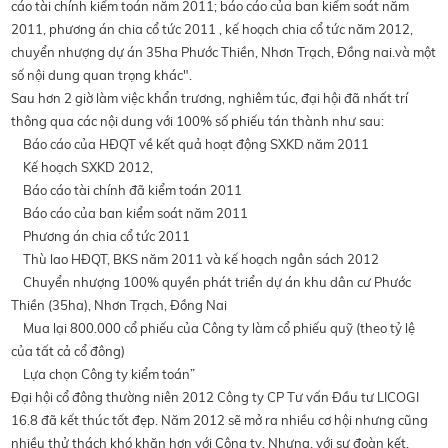
cáo tài chính kiểm toán năm 2011; báo cáo của ban kiểm soát năm
2011, phương án chia cổ tức 2011 , kế hoạch chia cổ tức năm 2012,
chuyển nhượng dự án 35ha Phước Thiền, Nhơn Trạch, Đồng nai.và một
số nội dung quan trọng khác".
Sau hơn 2 giờ làm việc khẩn trương, nghiêm túc, đại hội đã nhất trí
thông qua các nội dung với 100% số phiếu tán thành như sau:
Báo cáo của HĐQT về kết quả hoạt động SXKD năm 2011
Kế hoạch SXKD 2012,
Báo cáo tài chính đã kiểm toán 2011
Báo cáo của ban kiểm soát năm 2011
Phương án chia cổ tức 2011
Thù lao HĐQT, BKS năm 2011 và kế hoạch ngân sách 2012
Chuyển nhượng 100% quyền phát triển dự án khu dân cư Phước
Thiền (35ha), Nhơn Trạch, Đồng Nai
Mua lại 800.000 cổ phiếu của Công ty làm cổ phiếu quỹ (theo tỷ lệ
của tất cả cổ đông)
Lựa chọn Công ty kiểm toán”
Đại hội cổ đông thường niên 2012 Công ty CP Tư vấn Đầu tư LICOGI
16.8 đã kết thúc tốt đẹp. Năm 2012 sẽ mở ra nhiều cơ hội nhưng cũng
nhiều thử thách khó khăn hơn với Công ty. Nhưng, với sự đoàn kết,