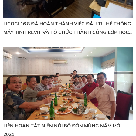
LICOGI 16.8 ĐÃ HOÀN THÀNH VIỆC ĐẦU TƯ HỆ THỐNG
MÁY TÍNH REVIT VÀ TỔ CHỨC THÀNH CÔNG LỚP HỌC,
THỰC HÀNH REVIT, BIM TẠI CÔNG TY
LIÊN HOAN TẤT NIÊN NỘI BỘ ĐÓN MỪNG NĂM MỚI
2021