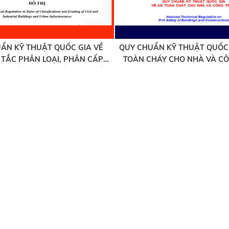
ẨN KỸ THUẬT QUỐC GIA VỀ
QUY CHUẨN KỸ THUẬT QUỐC 
TẮC PHÂN LOẠI, PHÂN CẤP
TOÀN CHÁY CHO NHÀ VÀ CÔ
NH DÂN DỤNG, CÔNG NGHIỆP
 TẦNG KỸ THUẬT ĐÔ THỊ