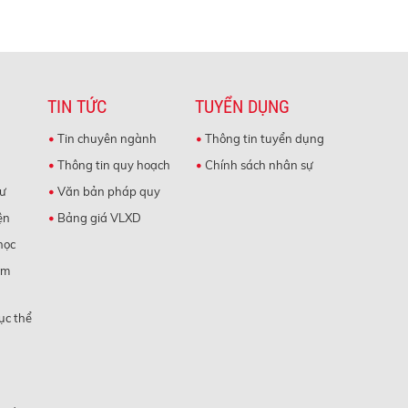
TIN TỨC
TUYỂN DỤNG
Tin chuyên ngành
Thông tin tuyển dụng
Thông tin quy hoạch
Chính sách nhân sự
cư
Văn bản pháp quy
ện
Bảng giá VLXD
học
àm
ục thể