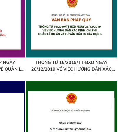
P NGÀY
THÔNG TƯ 16/2019/TT-BXD NGÀY
VỀ QUẢN LÝ
26/12/2019 VỀ VIỆC HƯỚNG DẪN XÁC
DỰNG
ĐỊNH CHI PHÍ QUẢN LÝ DỰ ÁN VÀ TƯ VẤN
ĐẦU TƯ XÂY DỰNG