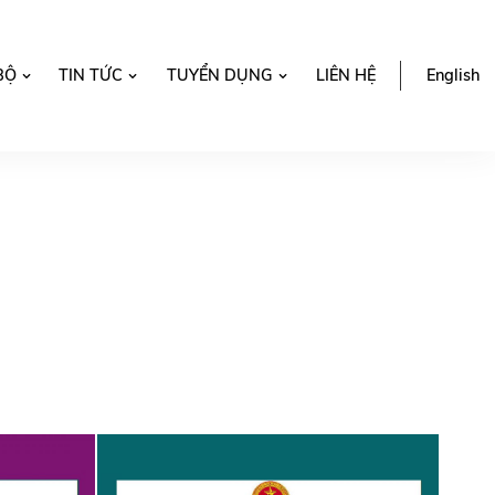
BỘ
TIN TỨC
TUYỂN DỤNG
LIÊN HỆ
English