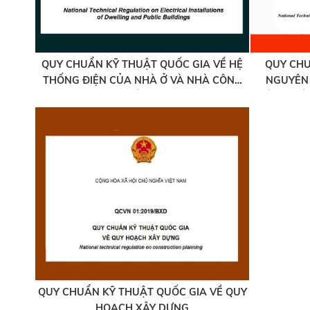
QUY CHUẨN KỸ THUẬT QUỐC GIA VỀ HỆ
QUY CHU
THỐNG ĐIỆN CỦA NHÀ Ở VÀ NHÀ CÔNG
NGUYÊN 
CỘNG
CÔNG TRÌ
VÀ HẠ
QUY CHUẨN KỸ THUẬT QUỐC GIA VỀ QUY
HOẠCH XÂY DỰNG