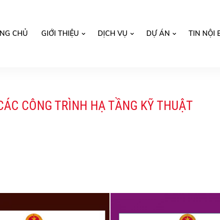
NG CHỦ
GIỚI THIỆU
DỊCH VỤ
DỰ ÁN
TIN NỘI 
CÁC CÔNG TRÌNH HẠ TẦNG KỸ THUẬT