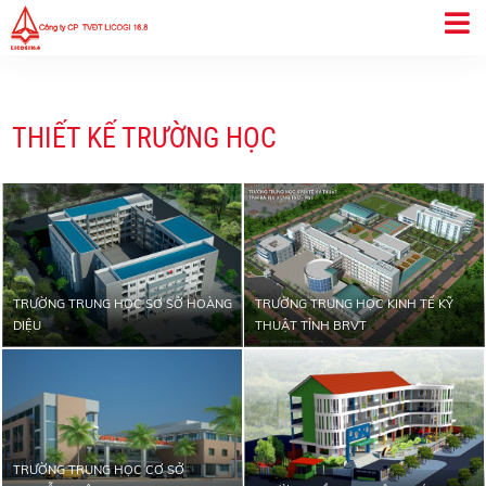
THIẾT KẾ TRƯỜNG HỌC
TRƯỜNG TRUNG HỌC SƠ SỞ HOÀNG
TRƯỜNG TRUNG HỌC KINH TẾ KỸ
DIỆU
THUẬT TỈNH BRVT
TRƯỜNG TRUNG HỌC CƠ SỞ