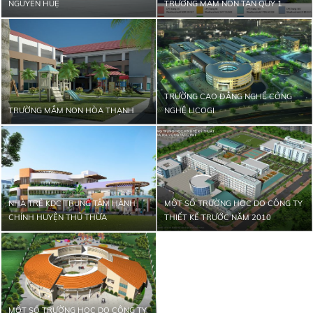
NGUYỄN HUỆ
TRƯỜNG MẦM NON TÂN QUÝ 1
TRƯỜNG CAO ĐẲNG NGHỀ CÔNG
TRƯỜNG MẦM NON HÒA THẠNH
NGHỆ LICOGI
NHÀ TRẺ KDC TRUNG TÂM HÀNH
MỘT SỐ TRƯỜNG HỌC DO CÔNG TY
CHÍNH HUYỆN THỦ THỪA
THIẾT KẾ TRƯỚC NĂM 2010
MỘT SỐ TRƯỜNG HỌC DO CÔNG TY