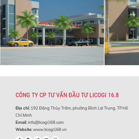
CÔNG TY CP TƯ VẤN ĐẦU TƯ LICOGI 16.8
Địa chỉ:
192 Đặng Thùy Trâm, phường Bình Lợi Trung, TP.Hồ
Chí Minh
Email:
info@licogi168.com
Website:
www.licogi168.vn