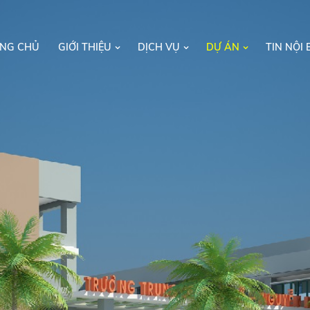
NG CHỦ
GIỚI THIỆU
DỊCH VỤ
DỰ ÁN
TIN NỘI 