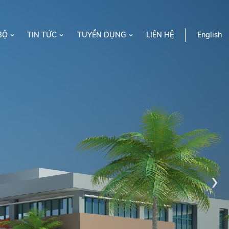
BỘ
TIN TỨC
TUYỂN DỤNG
LIÊN HỆ
English
›