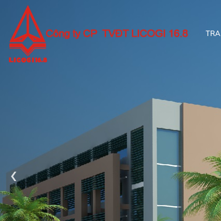
TRA
‹