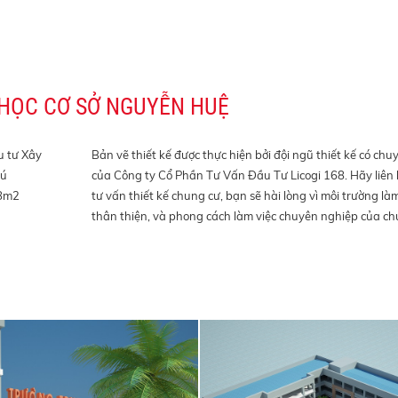
HỌC CƠ SỞ NGUYỄN HUỆ
u tư Xây
Bản vẽ thiết kế được thực hiện bởi đội ngũ thiết kế có c
hú
của Công ty Cổ Phần Tư Vấn Đầu Tư Licogi 168. Hãy liên 
58m2
tư vấn thiết kế chung cư, bạn sẽ hài lòng vì môi trường l
thân thiện, và phong cách làm việc chuyên nghiệp của chú