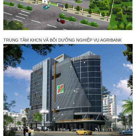
TRUNG TÂM KHCN VÀ BỒI DƯỠNG NGHIỆP VỤ AGRIBANK