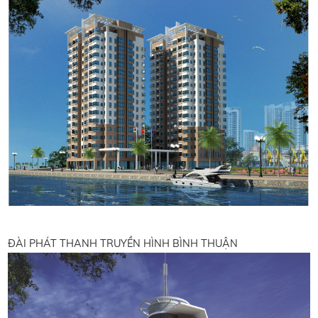
ĐÀI PHÁT THANH TRUYỀN HÌNH BÌNH THUẬN