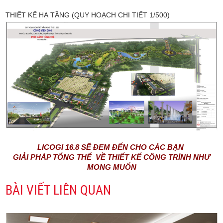
THIẾT KẾ HẠ TẦNG (QUY HOẠCH CHI TIẾT 1/500)
LICOGI 16.8 SẼ ĐEM ĐẾN CHO CÁC BẠN
GIẢI PHÁP TỔNG THỂ VỀ THIẾT KẾ CÔNG TRÌNH NHƯ
MONG MUỐN
BÀI VIẾT LIÊN QUAN