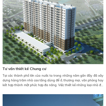
Tư vấn thiết kế Chung cư
Tại các thành phố lớn của nước ta trong những năm gần đây đã xây
dựng hàng trăm nhà cao tầng dùng để ở, thương mại, văn phòng hay
kết hợp thành một phức hợp đa năng. Việc thiết kế những loại nhà đó,
lúc đầu là do nước ngoài thực hiện và gần đây một phần trong số đó là
do các Công ty Tư vấn Thiết kế nước ta đảm nhận, trong đó có Công ty
Licogi 16.8.