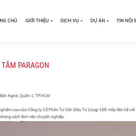
NG CHỦ
GIỚI THIỆU
DỊCH VỤ
DỰ ÁN
TIN NỘI 
NG TÂM PARAGON
 Bến Nghé, Quận 1, TP.HCM
nghiệm cao của Công ty Cổ Phần Tư Vấn Đầu Tư Licogi 168. Hãy liên hệ với 
à phong cách làm việc chuyên nghiệp.