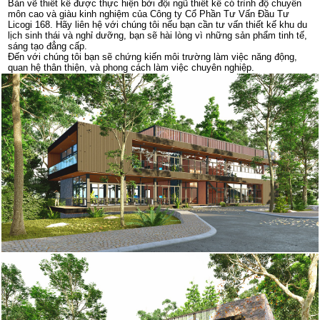
Bản vẽ thiết kế được thực hiện bởi đội ngũ thiết kế có trình độ chuyên
môn cao và giàu kinh nghiệm của Công ty Cổ Phần Tư Vấn Đầu Tư
Licogi 168. Hãy liên hệ với chúng tôi nếu bạn cần tư vấn thiết kế khu du
lịch sinh thái và nghỉ dưỡng, bạn sẽ hài lòng vì những sản phẩm tinh tế,
sáng tạo đẳng cấp.
Đến với chúng tôi bạn sẽ chứng kiến môi trường làm việc năng động,
quan hệ thân thiện, và phong cách làm việc chuyên nghiệp.