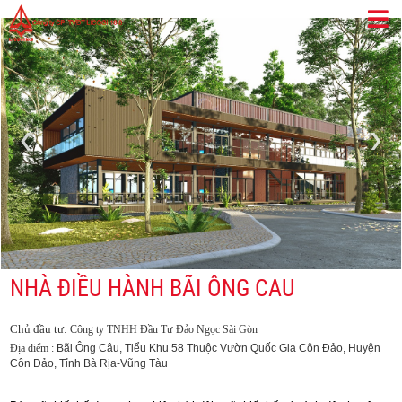
‹
›
NHÀ ĐIỀU HÀNH BÃI ÔNG CAU
Chủ đầu tư:
Công ty TNHH Đầu Tư Đảo Ngọc Sài Gòn
Bãi Ông Câu, Tiểu Khu 58 Thuộc Vườn Quốc Gia
Côn Đảo, Huyện
Địa điểm :
Côn Đảo, Tỉnh Bà Rịa-Vũng Tàu