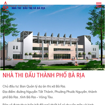
NHÀ THI ĐẤU THÀNH PHỐ BÀ RỊA
Chủ đầu tư: Ban Quản lý dự án thị xã Bà Rịa.
Địa điểm: đường Nguyễn Tất Thành, Phường Phước Nguyên, thành
phố Bà Rịa , tỉnh Bà Rịa – Vũng Tàu.
Bản vẽ được thực hiện bởi đội ngũ thiết kế có chuyên môn và kinh