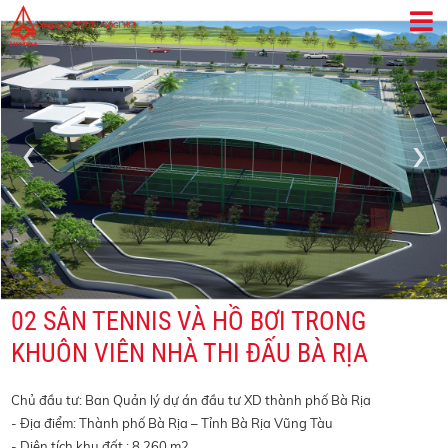
‹
›
02 SÂN TENNIS VÀ HỒ BƠI TRONG
KHUÔN VIÊN NHÀ THI ĐẤU BÀ RỊA
Chủ đầu tư: Ban Quản lý dự án đầu tư XD thành phố Bà Rịa
- Địa điểm: Thành phố Bà Rịa – Tỉnh Bà Rịa Vũng Tàu
- Diện tích khu đất : 8.260 m2