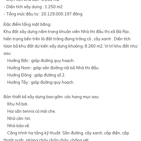
- Diện tích xây dựng : 1.250 m2
- Tổng mức đầu tư : 20.129.000.197 đồng
Đặc điểm tổng mặt bằng :
Khu đất xây dựng nằm trong khuôn viên Nhà thi đấu thị xã Bà Rịa ,
hiện trạng bên trên là đất trống đang trồng cỏ , cây xanh . Diện tích
tòan bộ khu đất dự kiến xây dựng khoảng: 8.260 m2. Vị trí khu đất như
sau:
Hướng Bắc : giáp đường quy hoạch.
Hướng Nam : giáp sân đường nội bộ Nhà thi đấu.
Hướng Đông : giáp đường số 2.
Hướng Tây : giáp đường quy hoạch.
Bản thiết kế xây dựng bao gồm các hạng mục sau:
Khu hồ bơi.
Hai sân tennis có mái che.
Nhà căn-tin.
Nhà bảo vệ.
Công trình hạ tầng kỹ thuật: Sân đường, cây xanh, cấp điện, cấp
thoát nước, phòng cháy chữa cháy, chống sét .