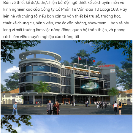
Bản vẽ thiết kế được thực hiện bởi đội ngũ thiết kế có chuyên môn và
kinh nghiệm cao của Công ty Cổ Phần Tư Vấn Đầu Tư Licogi 168. Hãy
liên hệ với chúng tôi nếu bạn cần tư vấn thiết kế trụ sở, trường học,
thiết kế chung cư, bệnh viện, cao ốc văn phòng, showroom ....bạn sẽ hài
lòng vì môi trường làm việc năng động, quan hệ thân thiện, và phong
cách làm việc chuyên nghiệp của chúng tôi.