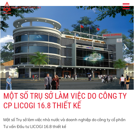
‹
›
MỘT SỐ TRỤ SỞ LÀM VIỆC DO CÔNG TY
CP LICOGI 16.8 THIẾT KẾ
Một số Trụ sở làm việc nhà nước và doanh nghiệp do công ty cổ phần
Tư vấn Đầu tư LICOGI 16.8 thiết kế