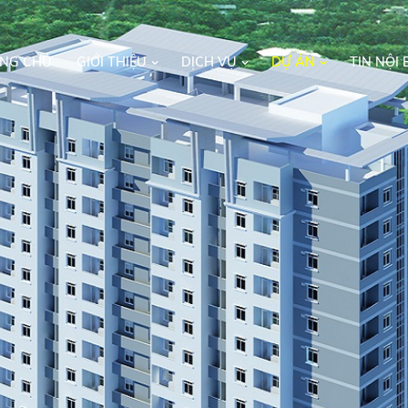
NG CHỦ
GIỚI THIỆU
DỊCH VỤ
DỰ ÁN
TIN NỘI 