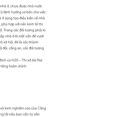
 nhà ở, chưa được nhà nước
ừ định hướng cơ bản cho việc
à ở sang tạo điều kiện về nhà
 phù hợp với nền kinh tế thị
ở. Trong các đối tượng phải lo
lập nhà ở là một vấn đề vượt
 xã hội, đó là các thành
 đội, công an, các đối tượng
ịnh cư H20 – Thị xã bà Rịa
 tầng hoàn chỉnh.
n và kinh nghiệm cao của Công
ng tôi nếu bạn cần tư vấn