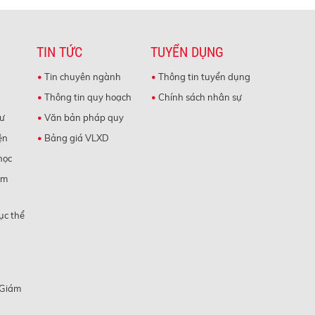
TIN TỨC
TUYỂN DỤNG
Tin chuyên ngành
Thông tin tuyển dụng
Thông tin quy hoạch
Chính sách nhân sự
cư
Văn bản pháp quy
ện
Bảng giá VLXD
học
àm
ục thể
 Giám