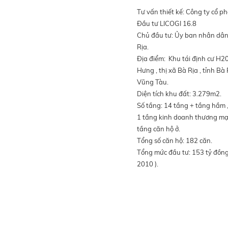
Tư vấn thiết kế: Công ty cổ p
Đầu tư LICOGI 16.8
Chủ đầu tư: Ủy ban nhân dân
Rịa.
Địa điểm: Khu tái định cư H20
Hưng , thị xã Bà Rịa , tỉnh Bà 
Vũng Tàu.
Diện tích khu đất: 3.279m2.
Số tầng: 14 tầng + tầng hầm 
1 tầng kinh doanh thương mạ
tầng căn hộ ở.
Tổng số căn hộ: 182 căn.
Tổng mức đầu tư: 153 tỷ đồn
2010 ).