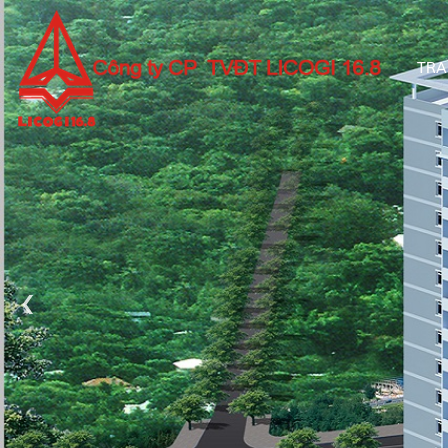
TRA
‹