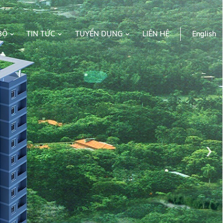
BỘ
TIN TỨC
TUYỂN DỤNG
LIÊN HỆ
English
›