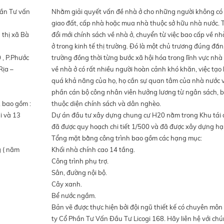
hần Tư vấn
Nhằm giải quyết vấn đề nhà ở cho những người không có
giao đất, cấp nhà hoặc mua nhà thuộc sở hữu nhà nước. T
 thị xã Bà
đổi mới chính sách về nhà ở, chuyển từ việc bao cấp về nh
ở trong kinh tế thị trường. Đó là một chủ trương đúng đắn,
 , P.Phước
trường đồng thời từng bước xã hội hóa trong lĩnh vực nhà 
Rịa –
về nhà ở có rất nhiều người hoàn cảnh khó khăn, việc tạo 
quá khả năng của họ, họ cần sự quan tâm của nhà nước và
phần cán bộ công nhân viên hưởng lương từ ngân sách, bộ
, bao gồm :
thuộc diện chính sách và dân nghèo.
i và 13
Dự án đầu tư xây dựng chung cư H20 nằm trong Khu tái đ
đã được quy hoạch chi tiết 1/500 và đã được xây dựng hạ
Tổng mặt bằng công trình bao gồm các hạng mục:
g ( năm
Khối nhà chính cao 14 tầng.
Công trình phụ trợ.
Sân, đường nội bộ.
Cây xanh.
Bể nước ngầm.
Bản vẽ được thực hiện bởi đội ngũ thiết kế có chuyên mô
ty Cổ Phần Tư Vấn Đầu Tư Licogi 168. Hãy liên hệ với chú