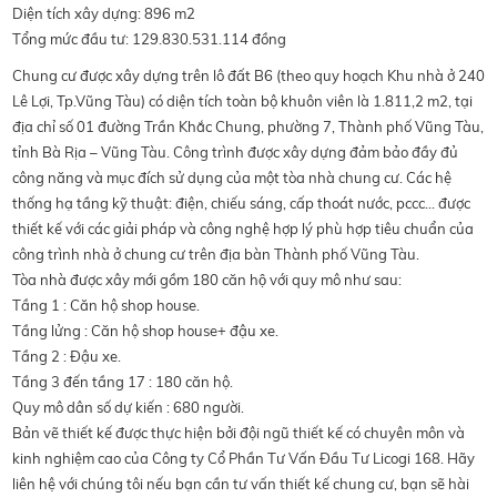
Diện tích xây dựng: 896 m2
Tổng mức đầu tư: 129.830.531.114 đồng
Chung cư được xây dựng trên lô đất B6 (theo quy hoạch Khu nhà ở 240
Lê Lợi, Tp.Vũng Tàu) có diện tích toàn bộ khuôn viên là 1.811,2 m2, tại
địa chỉ số 01 đường Trần Khắc Chung, phường 7, Thành phố Vũng Tàu,
tỉnh Bà Rịa – Vũng Tàu. Công trình được xây dựng đảm bảo đầy đủ
công năng và mục đích sử dụng của một tòa nhà chung cư. Các hệ
thống hạ tầng kỹ thuật: điện, chiếu sáng, cấp thoát nước, pccc… được
thiết kế với các giải pháp và công nghệ hợp lý phù hợp tiêu chuẩn của
công trình nhà ở chung cư trên địa bàn Thành phố Vũng Tàu.
Tòa nhà được xây mới gồm 180 căn hộ với quy mô như sau:
Tầng 1 : Căn hộ shop house.
Tầng lửng : Căn hộ shop house+ đậu xe.
Tầng 2 : Đậu xe.
Tầng 3 đến tầng 17 : 180 căn hộ.
Quy mô dân số dự kiến : 680 người.
Bản vẽ thiết kế được thực hiện bởi đội ngũ thiết kế có chuyên môn và
kinh nghiệm cao của Công ty Cổ Phần Tư Vấn Đầu Tư Licogi 168. Hãy
liên hệ với chúng tôi nếu bạn cần tư vấn thiết kế chung cư, bạn sẽ hài