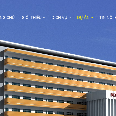
NG CHỦ
GIỚI THIỆU
DỊCH VỤ
DỰ ÁN
TIN NỘI 