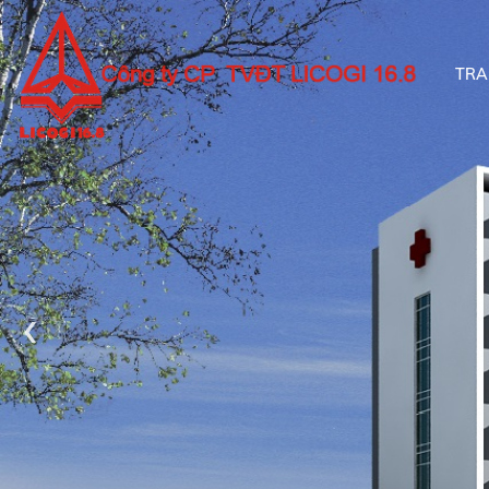
TRA
‹