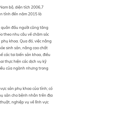
Nam bộ, diện tích 2006,7
àn tỉnh đến năm 2015 là
nh quân đầu người cũng tăng
éo theo nhu cầu về chăm sóc
n phụ khoa. Qua đó, việc nâng
hỏe sinh sản, nâng cao chất
ế các tai biến sản khoa, điều
khai thực hiện các dịch vụ kỹ
 tiêu của ngành nhưng trong
vực sản phụ khoa của tỉnh; có
ụ sản cho bệnh nhân trên địa
huật, nghiệp vụ về lĩnh vực