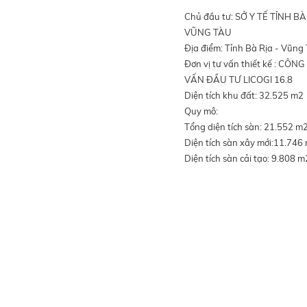
Chủ đầu tư: SỞ Y TẾ TỈNH BÀ
VŨNG TÀU
Địa điểm: Tỉnh Bà Rịa - Vũng
Đơn vị tư vấn thiết kế : CÔN
VẤN ĐẦU TƯ LICOGI 16.8
Diện tích khu đất: 32.525 m2
Quy mô:
Tổng diện tích sàn: 21.552 m
Diện tích sàn xây mới:11.746
Diện tích sàn cải tạo: 9.808 m