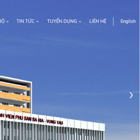
BỘ
TIN TỨC
TUYỂN DỤNG
LIÊN HỆ
English
›