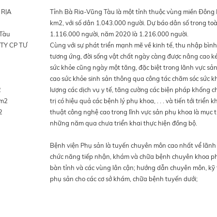
 RỊA
Tỉnh Bà Ria-Vũng Tàu là một tỉnh thuộc vùng miền Đông 
km2, với số dân 1.043.000 người. Dự báo dân số trong to
 Tàu
1.116.000 người, năm 2020 là 1.216.000 người.
G TY CP TƯ
Cùng với sự phát triển mạnh mẽ về kinh tế, thu nhập bì
tương ứng, đời sống vật chất ngày càng được nâng cao k
sức khỏe cũng ngày một tăng, đặc biệt trong lãnh vực sả
cao sức khỏe sinh sản thông qua công tác chăm sóc sức k
2
lượng các dịch vụ y tế, tăng cường các biện pháp khống ch
 m2
trị có hiệu quả các bệnh lý phụ khoa, . . . và tiến tới triển 
2
thuật công nghệ cao trong lĩnh vực sản phụ khoa là mục
những năm qua chưa triển khai thực hiện đồng bộ.
Bệnh viện Phụ sản là tuyến chuyên môn cao nhất vể lãnh 
chức năng tiếp nhận, khám và chữa bệnh chuyên khoa ph
bàn tỉnh và các vùng lân cận; hướng dẫn chuyên môn, kỹ t
phụ sản cho các cơ sở khám, chữa bệnh tuyến dưới;