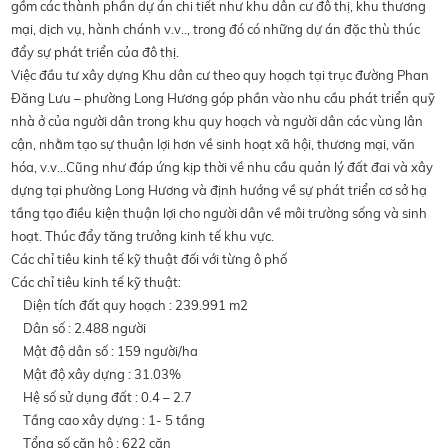
gồm các thành phần dự án chi tiết như khu dân cư đô thị, khu thương
mại, dịch vụ, hành chánh v.v.., trong đó có những dự án đặc thù thúc
đẩy sự phát triển của đô thị.
Việc đầu tư xây dựng Khu dân cư theo quy hoạch tại trục đường Phan
Đăng Lưu – phường Long Hương góp phần vào nhu cầu phát triển quỹ
nhà ở của người dân trong khu quy hoạch và người dân các vùng lân
cận, nhằm tạo sự thuận lợi hơn về sinh hoạt xã hội, thương mại, văn
hóa, v.v…Cũng như đáp ứng kịp thời về nhu cầu quản lý đất đai và xây
dựng tại phường Long Hương và định hướng về sự phát triển cơ sở hạ
tầng tạo điều kiện thuận lợi cho người dân về môi trường sống và sinh
hoạt. Thúc đẩy tăng trưởng kinh tế khu vực.
Các chỉ tiêu kinh tế kỹ thuật đối với từng ô phố
Các chỉ tiêu kinh tế kỹ thuật:
Diện tích đất quy hoạch : 239.991 m2
Dân số : 2.488 người
Mật độ dân số : 159 người/ha
Mật độ xây dựng : 31.03%
Hệ số sử dụng đất : 0.4 – 2.7
Tầng cao xây dựng : 1- 5 tầng
Tổng số căn hộ : 622 căn